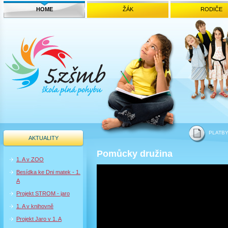
HOME
ŽÁK
RODIČE
PLATB
AKTUALITY
Pomůcky družina
1. A v ZOO
Besídka ke Dni matek - 1.
A
Projekt STROM - jaro
1. A v knihovně
Projekt Jaro v 1. A