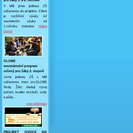
pro žáky 1. a 2. ročníků
V MB jsme jedinou ZŠ
zařazenou do projektu. Cílem
je rozšíření výuky AJ
zavedením výuky od
1.ročníku metodou
Helen
Doron
GLOBE
mezinárodní program
určený pro žáky 2. stupně
Jsme jedinou ZŠ v MB
zařazenou mezi tzv.GLOBE
školy. Žáci sledují vývoj
počasí, kvalitu ovzduší, vody
a půdy ...
více informací
PROJEKT OVOCE DO