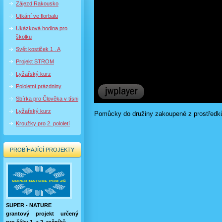
Zájezd Rakousko
Utkání ve florbalu
Ukázková hodina pro
školku
Svět kostiček 1 . A
Projekt STROM
Lyžařský kurz
Pololetní prázdniny
Sbírka pro Člověka v tísni
Lyžařský kurz
Pomůcky do družiny zakoupené z prostředků 
Kroužky pro 2. pololetí
PROBÍHAJÍCÍ PROJEKTY
SUPER - NATURE
grantový projekt určený