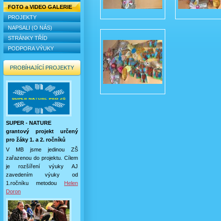
FOTO a VIDEO GALERIE
PROJEKTY
NAPSALI (O NÁS)
STRÁNKY TŘÍD
PODPORA VÝUKY
PROBÍHAJÍCÍ PROJEKTY
SUPER - NATURE
grantový projekt určený
pro žáky 1. a 2. ročníků
V MB jsme jedinou ZŠ
zařazenou do projektu. Cílem
je rozšíření výuky AJ
zavedením výuky od
1.ročníku metodou
Helen
Doron