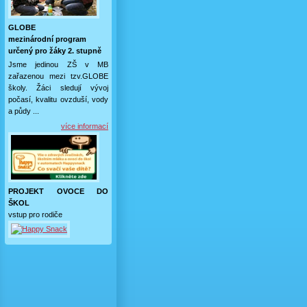
GLOBE
mezinárodní program
určený pro žáky 2. stupně
Jsme jedinou ZŠ v MB
zařazenou mezi tzv.GLOBE
školy. Žáci sledují vývoj
počasí, kvalitu ovzduší, vody
a půdy ...
více informací
PROJEKT OVOCE DO
ŠKOL
vstup pro rodiče