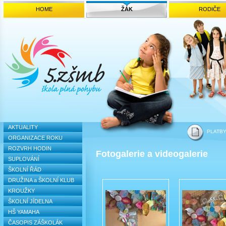
HOME
ŽÁK
RODIČE
AKTUALITY
PLATB
ORGANIZACE ROKU
ROZVRH HODIN
Fotogalerie a videogalerie
SUPLOVÁNÍ
ŠKOLNÍ ŘÁD
DRUŽINA a ŠKOLNÍ KLUB
KROUŽKY
ŠKOLNÍ JÍDELNA
HŠ YAMAHA
ČASOPIS ZÁŠKOLÁK