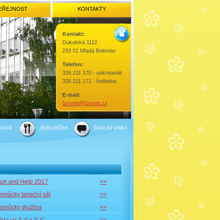
EŘEJNOST
KONTAKTY
Kontakt:
Dukelská 1112
293 01 Mladá Boleslav
Telefon:
326 211 170 - sekretariát
326 211 171 - ředitelna
E-mail:
5zsmb@5zsmb.cz
VÁNÍ
JÍDELNÍČEK
ŠKOLNÍ VRBA
un and Help 2017
>>
omůcky taneční sál
>>
omůcky družina
>>