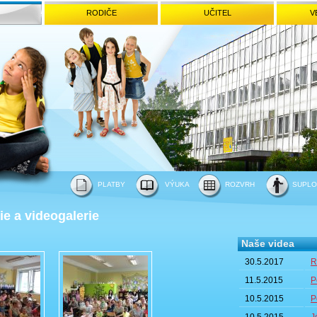
RODIČE
UČITEL
V
PLATBY
VÝUKA
ROZVRH
SUPLO
ie a videogalerie
Naše videa
30.5.2017
R
11.5.2015
P
10.5.2015
P