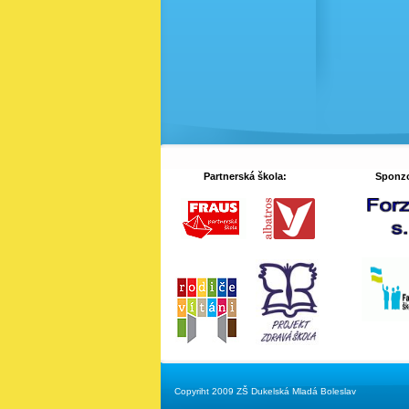
Partnerská škola:
Sponzo
Copyriht 2009 ZŠ Dukelská Mladá Boleslav