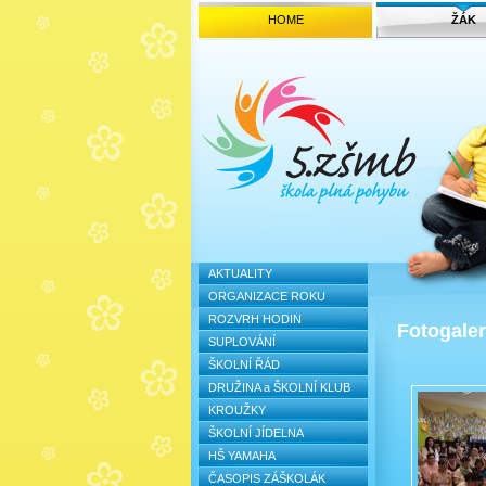
HOME
ŽÁK
AKTUALITY
ORGANIZACE ROKU
ROZVRH HODIN
Fotogaler
SUPLOVÁNÍ
ŠKOLNÍ ŘÁD
DRUŽINA a ŠKOLNÍ KLUB
KROUŽKY
ŠKOLNÍ JÍDELNA
HŠ YAMAHA
ČASOPIS ZÁŠKOLÁK