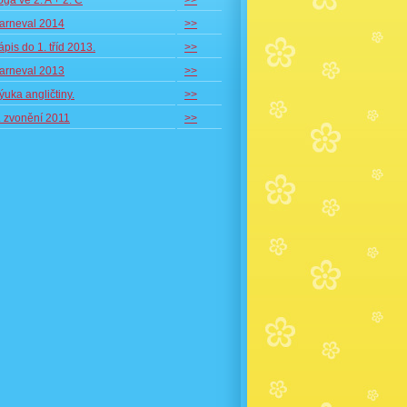
óga ve 2. A + 2. C
>>
arneval 2014
>>
ápis do 1. tříd 2013.
>>
arneval 2013
>>
ýuka angličtiny.
>>
. zvonění 2011
>>