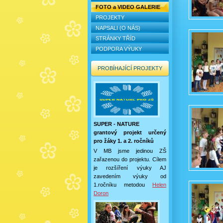
FOTO a VIDEO GALERIE
PROJEKTY
NAPSALI (O NÁS)
STRÁNKY TŘÍD
PODPORA VÝUKY
PROBÍHAJÍCÍ PROJEKTY
SUPER - NATURE
grantový projekt určený
pro žáky 1. a 2. ročníků
V MB jsme jedinou ZŠ
zařazenou do projektu. Cílem
je rozšíření výuky AJ
zavedením výuky od
1.ročníku metodou
Helen
Doron