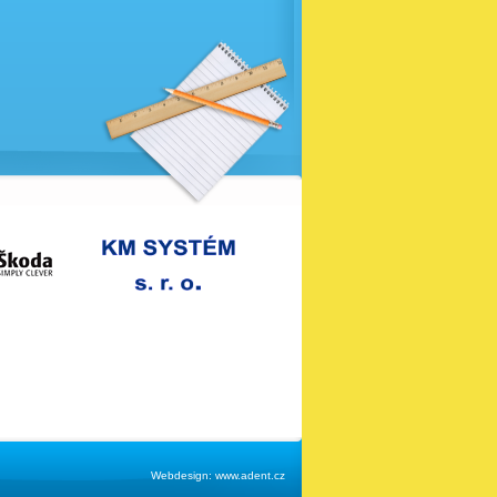
Webdesign:
www.adent.cz