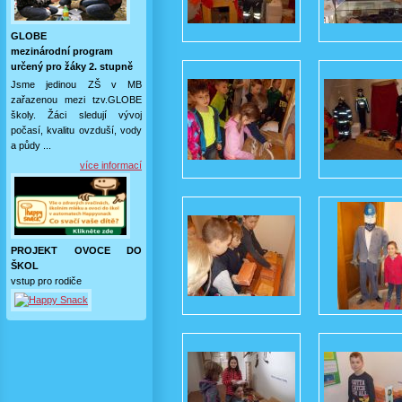
GLOBE
mezinárodní program
určený pro žáky 2. stupně
Jsme jedinou ZŠ v MB
zařazenou mezi tzv.GLOBE
školy. Žáci sledují vývoj
počasí, kvalitu ovzduší, vody
a půdy ...
více informací
PROJEKT OVOCE DO
ŠKOL
vstup pro rodiče