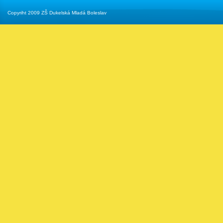
Copyriht 2009 ZŠ Dukelská Mladá Boleslav