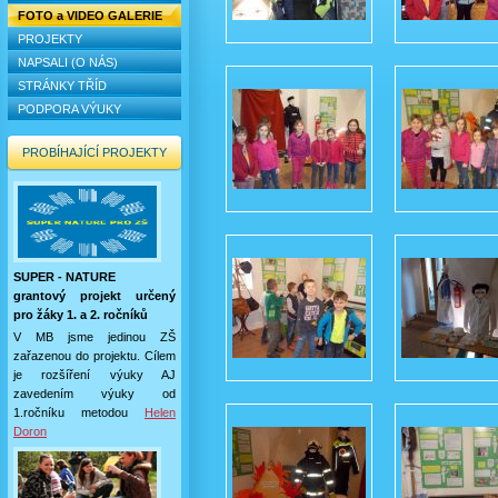
FOTO a VIDEO GALERIE
PROJEKTY
NAPSALI (O NÁS)
STRÁNKY TŘÍD
PODPORA VÝUKY
PROBÍHAJÍCÍ PROJEKTY
SUPER - NATURE
grantový projekt určený
pro žáky 1. a 2. ročníků
V MB jsme jedinou ZŠ
zařazenou do projektu. Cílem
je rozšíření výuky AJ
zavedením výuky od
1.ročníku metodou
Helen
Doron