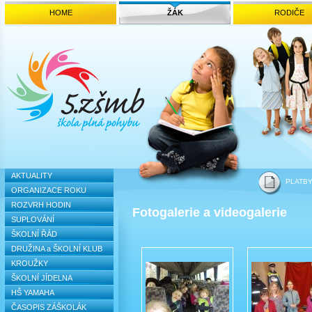
HOME
ŽÁK
RODIČE
AKTUALITY
PLATB
ORGANIZACE ROKU
ROZVRH HODIN
Fotogalerie a videogalerie
SUPLOVÁNÍ
ŠKOLNÍ ŘÁD
DRUŽINA a ŠKOLNÍ KLUB
KROUŽKY
ŠKOLNÍ JÍDELNA
HŠ YAMAHA
ČASOPIS ZÁŠKOLÁK