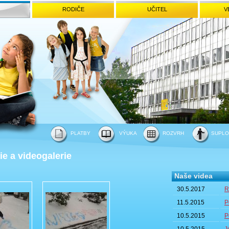
RODIČE
UČITEL
V
PLATBY
VÝUKA
ROZVRH
SUPLO
ie a videogalerie
Naše videa
30.5.2017
R
11.5.2015
P
10.5.2015
P