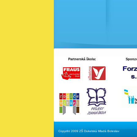
Partnerská škola:
Sponzo
Copyriht 2009 ZŠ Dukelská Mladá Boleslav