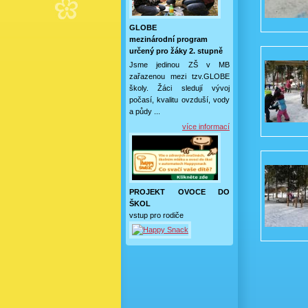
GLOBE
mezinárodní program
určený pro žáky 2. stupně
Jsme jedinou ZŠ v MB
zařazenou mezi tzv.GLOBE
školy. Žáci sledují vývoj
počasí, kvalitu ovzduší, vody
a půdy ...
více informací
PROJEKT OVOCE DO
ŠKOL
vstup pro rodiče