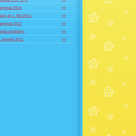
óga ve 2. A + 2. C
>>
arneval 2014
>>
ápis do 1. tříd 2013.
>>
arneval 2013
>>
ýuka angličtiny.
>>
. zvonění 2011
>>