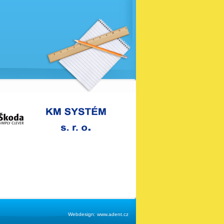
Webdesign:
www.adent.cz