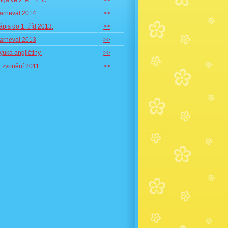
óga ve 2. A + 2. C
>>
arneval 2014
>>
ápis do 1. tříd 2013.
>>
arneval 2013
>>
ýuka angličtiny.
>>
. zvonění 2011
>>