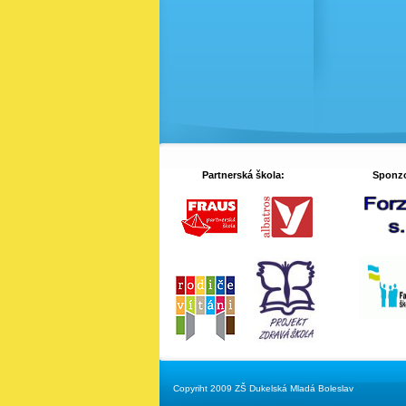
Partnerská škola:
Sponzo
Copyriht 2009 ZŠ Dukelská Mladá Boleslav