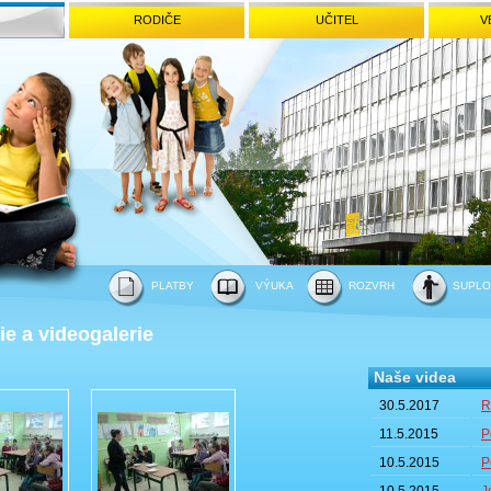
RODIČE
UČITEL
V
PLATBY
VÝUKA
ROZVRH
SUPLO
ie a videogalerie
Naše videa
30.5.2017
R
11.5.2015
P
10.5.2015
P