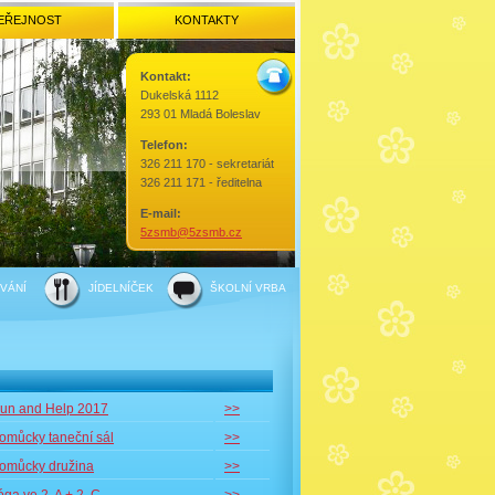
EŘEJNOST
KONTAKTY
Kontakt:
Dukelská 1112
293 01 Mladá Boleslav
Telefon:
326 211 170 - sekretariát
326 211 171 - ředitelna
E-mail:
5zsmb@5zsmb.cz
VÁNÍ
JÍDELNÍČEK
ŠKOLNÍ VRBA
un and Help 2017
>>
omůcky taneční sál
>>
omůcky družina
>>