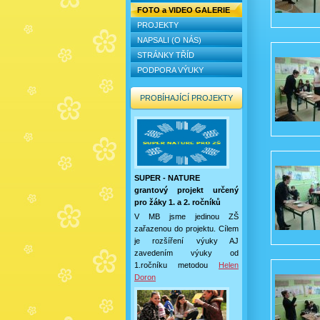
FOTO a VIDEO GALERIE
PROJEKTY
NAPSALI (O NÁS)
STRÁNKY TŘÍD
PODPORA VÝUKY
PROBÍHAJÍCÍ PROJEKTY
SUPER - NATURE
grantový projekt určený
pro žáky 1. a 2. ročníků
V MB jsme jedinou ZŠ
zařazenou do projektu. Cílem
je rozšíření výuky AJ
zavedením výuky od
1.ročníku metodou
Helen
Doron