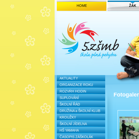
HOME
ŽÁK
AKTUALITY
ORGANIZACE ROKU
ROZVRH HODIN
Fotogaler
SUPLOVÁNÍ
ŠKOLNÍ ŘÁD
DRUŽINA a ŠKOLNÍ KLUB
KROUŽKY
ŠKOLNÍ JÍDELNA
HŠ YAMAHA
ČASOPIS ZÁŠKOLÁK